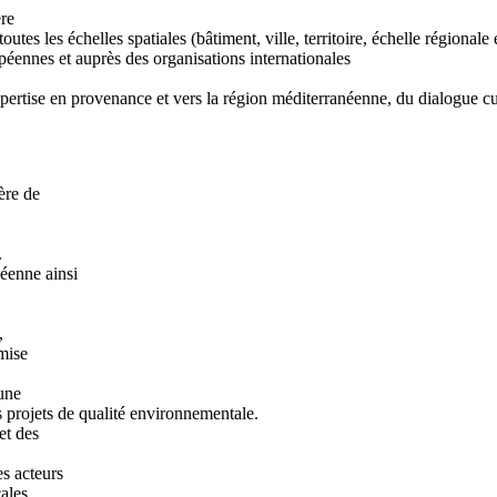
ère
es les échelles spatiales (bâtiment, ville, territoire, échelle régionale 
éennes et auprès des organisations internationales
xpertise en provenance et vers la région méditerranéenne, du dialogue cul
ère de
.
éenne ainsi
,
 mise
une
es projets de qualité environnementale.
et des
s acteurs
ales.