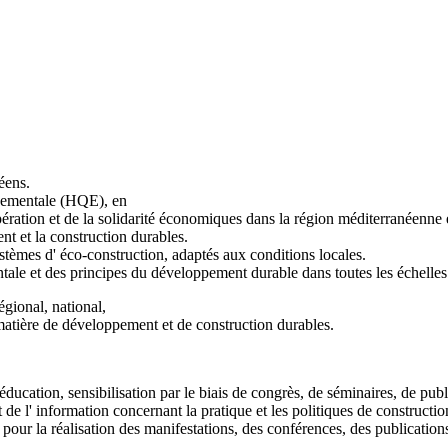
néens.
nnementale (HQE), en
ération et de la solidarité économiques dans la région méditerranéenne 
nt et la construction durables.
ystèmes d' éco-construction, adaptés aux conditions locales.
ale et des principes du développement durable dans toutes les échelles spa
égional, national,
n matière de développement et de construction durables.
ducation, sensibilisation par le biais de congrès, de séminaires, de public
 de l' information concernant la pratique et les politiques de constructi
pour la réalisation des manifestations, des conférences, des publication