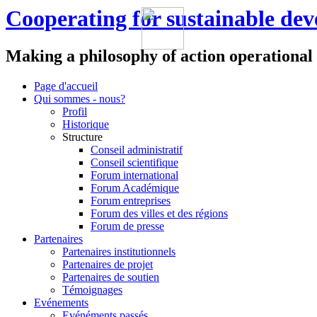
Cooperating for sustainable de
Making a philosophy of action operational
Page d'accueil
Qui sommes - nous?
Profil
Historique
Structure
Conseil administratif
Conseil scientifique
Forum international
Forum Académique
Forum entreprises
Forum des villes et des régions
Forum de presse
Partenaires
Partenaires institutionnels
Partenaires de projet
Partenaires de soutien
Témoignages
Evénements
Evénéments passés