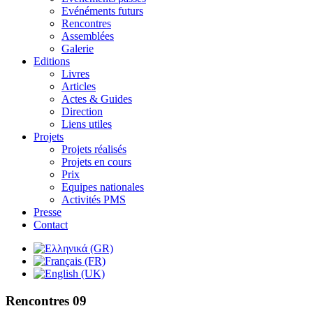
Evénéments futurs
Rencontres
Assemblées
Galerie
Editions
Livres
Articles
Actes & Guides
Direction
Liens utiles
Projets
Projets réalisés
Projets en cours
Prix
Equipes nationales
Activités PMS
Presse
Contact
Rencontres 09