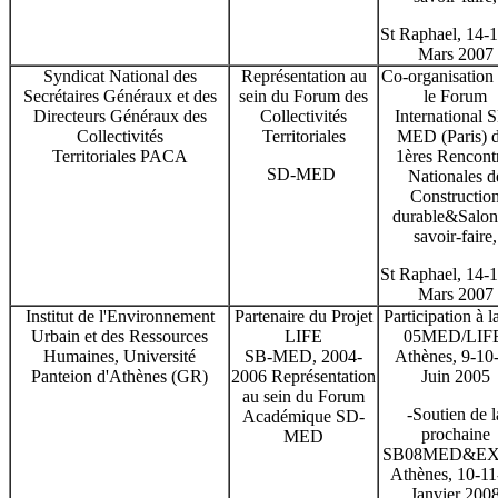
St Raphael, 14-
Mars 2007
Syndicat National des
Représentation au
Co-organisation
Secrétaires Généraux et des
sein du Forum des
le Forum
Directeurs Généraux des
Collectivités
International 
Collectivités
Territoriales
MED (Paris) 
Territoriales PACA
1ères Rencont
SD-MED
Nationales d
Constructio
durable&Salon
savoir-faire,
St Raphael, 14-
Mars 2007
Institut de l'Environnement
Partenaire du Projet
Participation à 
Urbain et des Ressources
LIFE
05MED/LIFE
Humaines, Université
SB-MED, 2004-
Athènes, 9-10
Panteion d'Athènes (GR)
2006 Représentation
Juin 2005
au sein du Forum
-Soutien de l
Académique SD-
prochaine
MED
SB08MED&EX
Athènes, 10-11
Janvier 200