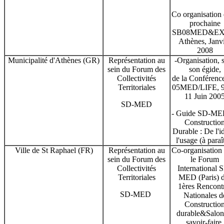
Co organisation 
prochaine
SB08MED&EX
Athènes, Janv
2008
Municipalité d'Athènes (GR)
Représentation au
-Organisation, 
sein du Forum des
son égide,
Collectivités
de la Conférenc
Territoriales
05MED/LIFE, 9
11 Juin 200
SD-MED
- Guide SD-ME
Constructio
Durable : De l'i
l'usage (à paraî
Ville de St Raphael (FR)
Représentation au
Co-organisation
sein du Forum des
le Forum
Collectivités
International 
Territoriales
MED (Paris) 
1ères Rencont
SD-MED
Nationales d
Constructio
durable&Salon
savoir-faire,