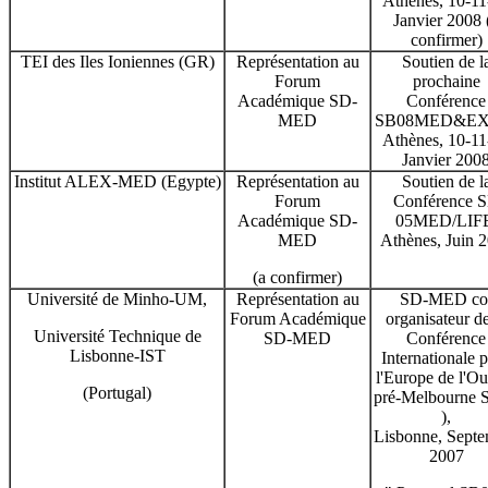
Athènes, 10-11
Janvier 2008 
confirmer)
TEI des Iles Ioniennes (GR)
Représentation au
Soutien de l
Forum
prochaine
Académique SD-
Conférence
MED
SB08MED&EX
Athènes, 10-11
Janvier 200
Institut ALEX-MED (Egypte)
Représentation au
Soutien de l
Forum
Conférence 
Académique SD-
05MED/LIFE
MED
Athènes, Juin 
(a confirmer)
Université de Minho-UM,
Représentation au
SD-MED co
Forum Académique
organisateur de
Université Technique de
SD-MED
Conférence
Lisbonne-IST
Internationale 
l'Europe de l'Ou
(Portugal)
pré-Melbourne 
),
Lisbonne, Sept
2007