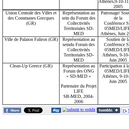
Athènes,9-10-11
2005
Union Centrale des Villes et
Représentation au
Patronage/ Sou
des Communes Grecques
sein du Forum des
de la
(GR)
Collectivités
Conférence 
Territoriales SD-
05MED/LIFE
MED
Athènes, Juin 
Ville de Palaion Faliron (GR)
Représentation au
Soutien de l
seindu Forum des
Conférence 
Collectivités
05MED/LIFE
Territoriales SD-
Athènes, 9-10
MED
Juin 2005
Clean-Up Greece (GR)
Représentation au
Participation à 
Forum des ONG
05MED/LIFE
« SD-MED »
Athènes, 9-10
Juin 2005
Partenaire du Projet
LIFE
SB-MED, 2004-
2006