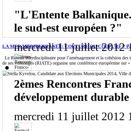
"L'Entente Balkanique.
le sud-est européen ?"
mercredi 11 juillet 2012 
LA MER MÉDITERRANÉE: COUTURE OU COUPURE ? Paris, 
Le Réseau interdisciplinaire pour l’aménagement et la cohésion des te
de ses voisinages (RIATE) organise une conférence européenne sur « 
2èmes Rencontres Franc
développement durable
mercredi 11 juillet 2012 