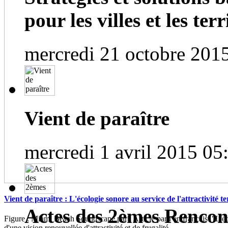
pour les villes et les terri
mercredi 21 octobre 201
Vient de paraître
mercredi 1 avril 2015 05
Vient de paraître : L'écologie sonore au service de l'attractivité te
Actes des 2èmes Rencont
Figure : Miami Beach Soundscape park Article paru en français "L'éc
d'une vision renouvellée d'attractivité et de frugalité...