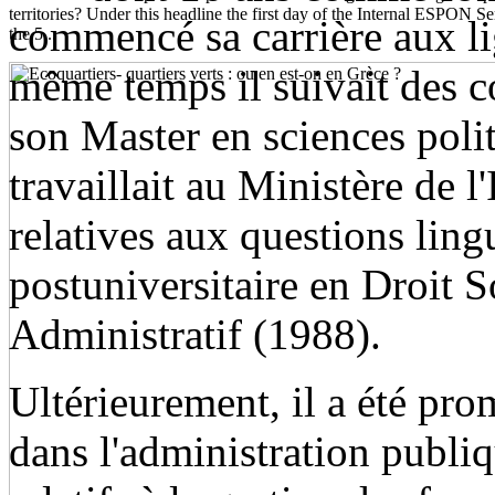
territories? Under this headline the first day of the Internal ESPON 
commencé sa carrière aux lig
the 5...
même temps il suivait des co
son Master en sciences polit
travaillait au Ministère de l
relatives aux questions ling
postuniversitaire en Droit S
Administratif (1988).
Ultérieurement, il a été pro
dans l'administration publiqu