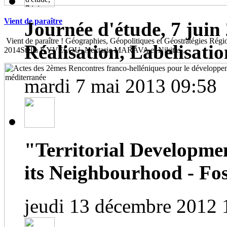
Vient de paraître
Journée d'étude, 7 juin 
Vient de paraître ! Géographies, Géopolitiques et Géostratégies Région
Réalisation, Labelisatio
2014Stella KYVELOU, Nektaria MARAVA et Nikitas...
mardi 7 mai 2013 09:58
"Territorial Developme
its Neighbourhood - Fos
jeudi 13 décembre 2012 