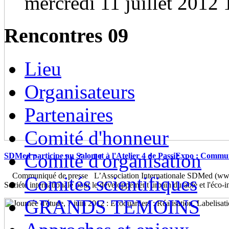
mercredi 11 juillet 2012 
Rencontres 09
Lieu
Organisateurs
Partenaires
Comité d'honneur
Comité d'organisation
SDMed participe au Salon et à l'Atelier 4 de PassiExpo : Commu
Communiqué de presse L’Association Internationale SDMed (www.
Comités scientifiques
Société internationale pour le développement urbain durable et l'éco-
GRANDS TEMOINS