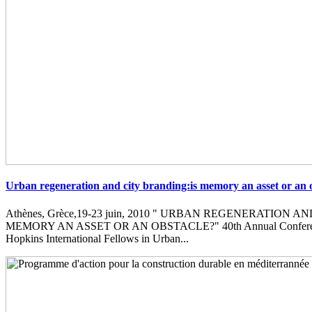
Urban regeneration and city branding:is memory an asset or an 
Athènes, Grèce,19-23 juin, 2010 " URBAN REGENERATION 
MEMORY AN ASSET OR AN OBSTACLE?" 40th Annual Conferenc
Hopkins International Fellows in Urban...