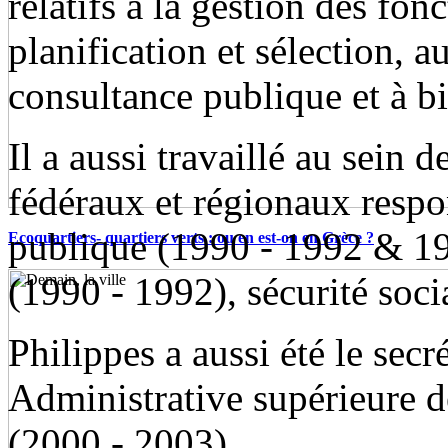
relatifs à la gestion des fon
planification et sélection, au
consultance publique et à bi
Il a aussi travaillé au sein 
fédéraux et régionaux respo
publique (1990 - 1992 & 199
Ecoquartiers- quartiers verts : ou en est-on en Grèce ?
(1990 - 1992), sécurité soci
Philippes a aussi été le secr
Administrative supérieure d
(2000 - 2003).