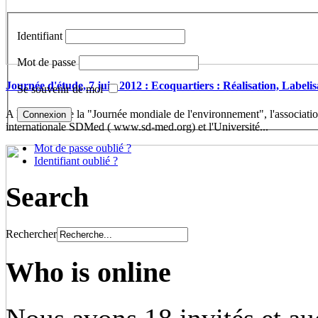
Identifiant
Mot de passe
Journée d'étude, 7 juin 2012 : Ecoquartiers : Réalisation, Labelis
Se souvenir de moi
A l'occasion de la "Journée mondiale de l'environnement", l'associatio
internationale SDMed ( www.sd-med.org) et l'Université...
Mot de passe oublié ?
Identifiant oublié ?
Search
Rechercher
Who is online