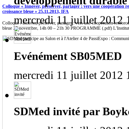
développement durable
Colloque « Innover, préserver, partager : vers une coopération r
croissance bleue » 25.11.2013, IFA
mercredi 11 juillet 2012 
Colloque : Innover, préserver, partager : vers une coopération renforc
bleue 25 novembre, 14h 00 – 21h 30 PROGRAMME (.pdf) L'Institut f
Evénément SB05MED
mercredi 11 juillet 2012 
SDMed invité par Bo