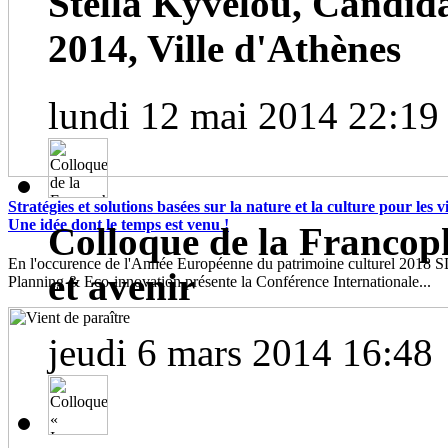
Stella Kyvelou, Candid
2014, Ville d'Athènes
lundi 12 mai 2014 22:19
Stratégies et solutions basées sur la nature et la culture pour les vil
Une idée dont le temps est venu !
Colloque de la Francoph
En l'occurence de l'Année Européenne du patrimoine culturel 2018
et avenir
Planning & Eco-innovation présente la Conférence Internationale...
jeudi 6 mars 2014 16:48