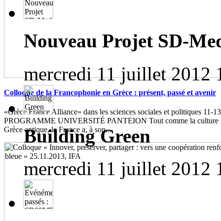
Nouveau Projet SD-Me
mercredi 11 juillet 2012 
Colloque de la Francophonie en Grèce : présent, passé et avenir
«Grèce France Alliance» dans les sciences sociales et politiques 11-1
PROGRAMME UNIVERSITÉ PANTEION Tout comme la culture franç
Building Green
Grèce antique, la France a, à son...
mercredi 11 juillet 2012 