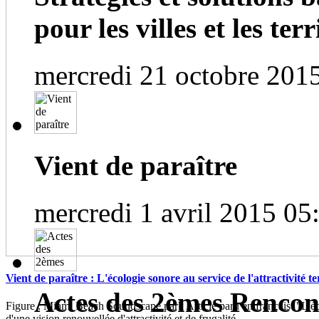
pour les villes et les terri
mercredi 21 octobre 201
Vient de paraître
mercredi 1 avril 2015 05
Vient de paraître : L'écologie sonore au service de l'attractivité te
Actes des 2èmes Rencont
Figure : Miami Beach Soundscape park Article paru en français "L'éc
d'une vision renouvellée d'attractivité et de frugalité...