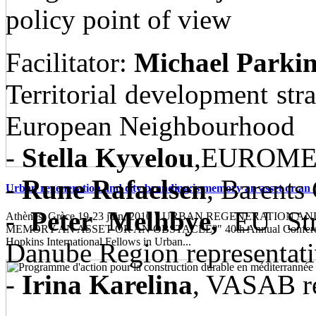
policy point of view
Facilitator:
Michael Parkin
Territorial development stra
European Neighbourhood
‐
Stella Kyvelou
,EUROMED 
‐
Rune Rafaelsen
, Barents
Urban regeneration and city branding:is memory an asset or an 
‐
Peter Melhbye,
EU Stra
Athènes, Grèce,19-23 juin, 2010 " URBAN REGENERATION 
MEMORY AN ASSET OR AN OBSTACLE?" 40th Annual Conferenc
Hopkins International Fellows in Urban...
Danube Region representat
‐
Irina Karelina
, VASAB re