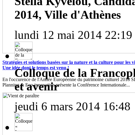
Stella Kyvelou, Candid
2014, Ville d'Athènes
lundi 12 mai 2014 22:19
Stratégies et solutions basées sur la nature et la culture pour les vil
Une idée dont le temps est venu !
Colloque de la Francoph
En l'occurence de l'Année Européenne du patrimoine culturel 2018
et avenir
Planning & Eco-innovation présente la Conférence Internationale...
jeudi 6 mars 2014 16:48