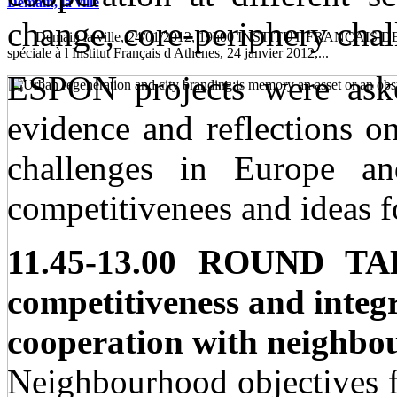
Demain, la ville
change, core-periphery chal
Demain la ville, 24/01/2012, 19h00 INSTITUT FRANÇAIS DE
spéciale à l Institut Français d Athènes, 24 janvier 2012,...
ESPON projects were asked
evidence and reflections on
challenges in Europe an
competitivenees and ideas f
11.45-13.00 ROUND TA
competitiveness and integ
cooperation with neighbou
Neighbourhood objectives f