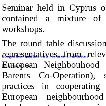
Seminar held in Cyprus 
contained a mixture of 
workshops.
The round table discussio
representatives from rele
Ecoquartiers- quartiers verts : ou en est-on en Grèce ?
European Neighbouhoo
Barents Co-Operation),
practices in cooperating
European neighbourhood 