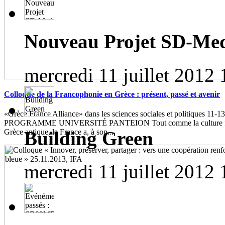
Nouveau Projet SD-Me
mercredi 11 juillet 2012 
Colloque de la Francophonie en Grèce : présent, passé et avenir
«Grèce France Alliance» dans les sciences sociales et politiques 11-1
PROGRAMME UNIVERSITÉ PANTEION Tout comme la culture franç
Building Green
Grèce antique, la France a, à son...
mercredi 11 juillet 2012 