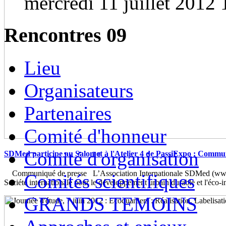
mercredi 11 juillet 2012 
Rencontres 09
Lieu
Organisateurs
Partenaires
Comité d'honneur
Comité d'organisation
SDMed participe au Salon et à l'Atelier 4 de PassiExpo : Commu
Communiqué de presse L’Association Internationale SDMed (www.
Comités scientifiques
Société internationale pour le développement urbain durable et l'éco-
GRANDS TEMOINS