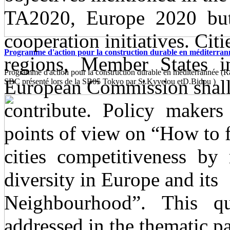
TA2020, Europe 2020 but 
cooperation initiatives. Citi
Programme d'action pour la construction durable en méditerran
regions, Member States i
Programme d'action pour la construction durable en méditerrannée (
European Commission shall
SBC présenté lors de la SB05 Tokyo par St.Kyvelou etD.Bidou )
contribute. Policy makers
points of view on “How to f
cities competitiveness by 
diversity in Europe and its
Neighbourhood”. This qu
addressed in the thematic pa