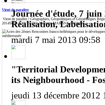
Vient de paraître
Journée d'étude, 7 juin 
Vient de paraître ! Géographies, Géopolitiques et Géostratégies Région
Réalisation, Labelisatio
2014Stella KYVELOU, Nektaria MARAVA et Nikitas...
mardi 7 mai 2013 09:58
"Territorial Developme
its Neighbourhood - Fos
jeudi 13 décembre 2012 