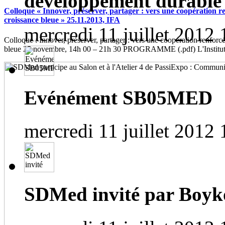
développement durable
Colloque « Innover, préserver, partager : vers une coopération r
croissance bleue » 25.11.2013, IFA
mercredi 11 juillet 2012 
Colloque : Innover, préserver, partager : vers une coopération renforc
bleue 25 novembre, 14h 00 – 21h 30 PROGRAMME (.pdf) L'Institut f
Evénément SB05MED
mercredi 11 juillet 2012 
SDMed invité par Bo