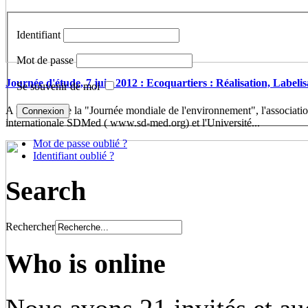
Identifiant
Mot de passe
Journée d'étude, 7 juin 2012 : Ecoquartiers : Réalisation, Labelis
Se souvenir de moi
A l'occasion de la "Journée mondiale de l'environnement", l'associatio
internationale SDMed ( www.sd-med.org) et l'Université...
Mot de passe oublié ?
Identifiant oublié ?
Search
Rechercher
Who is online