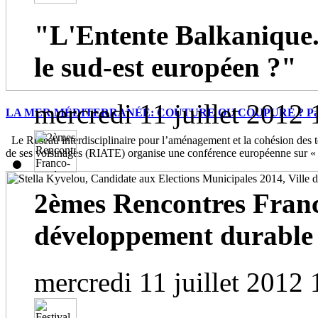
"L'Entente Balkanique.
le sud-est européen ?"
mercredi 11 juillet 2012 
LA MER MÉDITERRANÉE: COUTURE OU COUPURE ? Paris, 
Le Réseau interdisciplinaire pour l’aménagement et la cohésion des te
de ses voisinages (RIATE) organise une conférence européenne sur « 
2èmes Rencontres Franc
développement durable
mercredi 11 juillet 2012 