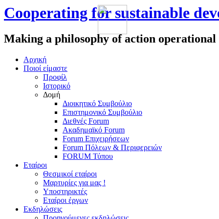
Cooperating for sustainable de
Making a philosophy of action operational
Αρχική
Πoιοί είμαστε
Προφίλ
Ιστορικό
Δομή
Διοικητικό Συμβούλιο
Επιστημονικό Συμβούλιο
Διεθνές Forum
Ακαδημαϊκό Forum
Forum Επιχειρήσεων
Forum Πόλεων & Περιφερειών
FORUM Τύπου
Εταίροι
Θεσμικοί εταίροι
Μαρτυρίες για μας !
Υποστηρικτές
Εταίροι έργων
Εκδηλώσεις
Προηγούμενες εκδηλώσεις