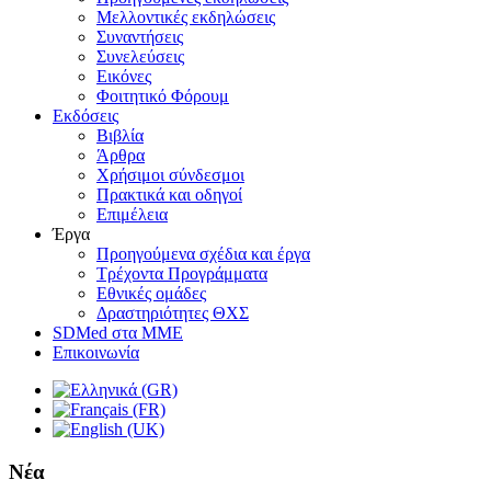
Μελλοντικές εκδηλώσεις
Συναντήσεις
Συνελεύσεις
Εικόνες
Φοιτητικό Φόρουμ
Εκδόσεις
Βιβλία
Άρθρα
Χρήσιμοι σύνδεσμοι
Πρακτικά και οδηγοί
Επιμέλεια
Έργα
Προηγούμενα σχέδια και έργα
Τρέχοντα Προγράμματα
Εθνικές ομάδες
Δραστηριότητες ΘΧΣ
SDMed στα ΜΜΕ
Επικοινωνία
Νέα