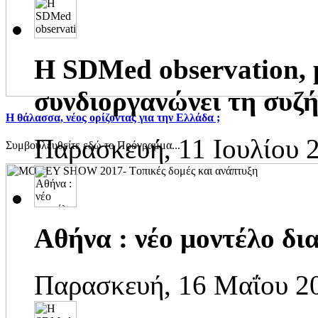
H SDMed observation, 
συνδιοργανώνει τη συζή
H θάλασσα, νέος ορίζοντας για την Ελλάδα ;
Παρασκευή, 11 Ιουλίου 
Συμβουλευθείτε εδώ το Πρόγραμμα...
Αθήνα : νέο μοντέλο δι
Παρασκευή, 16 Μαΐου 2