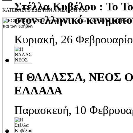
Στέλλα Κυβέλου : Το Το
ΚΑΤΕΒΑΣΤΕ ΕΔΩ ΤΗΝ ΑΦΙΣΑ ΚΑΙ ΤΟ...
στον ελληνικό κινηματ
Κυριακή, 26 Φεβρουαρίο
Η ΘΑΛΑΣΣΑ, ΝΕΟΣ Ο
ΕΛΛΑΔΑ
Παρασκευή, 10 Φεβρουα