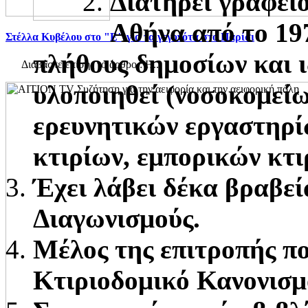
Διατηρεί γραφεί
Αθήνα από το 197
Στέλλα Κυβέλου στο "Ε" για τα γεγονότα στο Παρίσι
πλήθους δημοσίων και ι
Διαβάστε επίσης το άρθρο : Η...
υλοποιηθεί (νοσοκομείω
ερευνητικών εργαστηρί
κτιρίων, εμπορικών κτι
Έχει λάβει δέκα βραβεί
Διαγωνισμούς.
Μέλος της επιτροπής πο
Κτιριοδομικό Κανονισμ