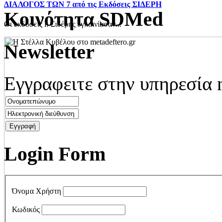
ΔΙΑΛΟΓΟΣ ΤΩΝ 7 από τις Εκδόσεις ΣΙΔΕΡΗ
Kοινότητα SDMed
Οι εκδόσεις Ι. Σιδέρης εγκαινίασαν...
Newsletter
Εγγραφειτε στην υπηρεσία 
Login Form
Όνομα Χρήστη
Κωδικός