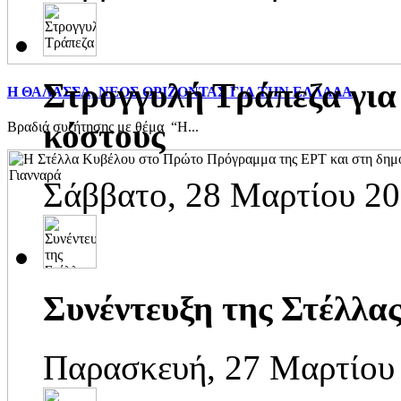
Στρογγυλή Τράπεζα για
Η ΘΑΛΑΣΣΑ, ΝΕΟΣ ΟΡΙΖΟΝΤΑΣ ΓΙΑ ΤΗΝ ΕΛΛΑΔΑ
κόστους
Βραδιά συζήτησης με θέμα “Η...
Σάββατο, 28 Μαρτίου 20
Συνέντευξη της Στέλλας
Παρασκευή, 27 Μαρτίου