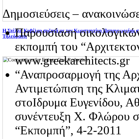
Δημοσιεύσεις – ανακοινώσε
Παρουσίαση οικολογικώ
H Στέλλα Κυβέλου συζητά με τον Κωνσταντίνο Παπαγεωργίου 
Τηλεόραση
εκπομπή του “Αρχιτεκτο
www.greekarchitects.gr
“Αναπροσαρμογή της Αρχ
Αντιμετώπιση της Κλιματ
στοIδρυμα Ευγενίδου, Αθ
συνέντευξη Χ. Φλώρου σ
“Εκπομπή”, 4-2-2011