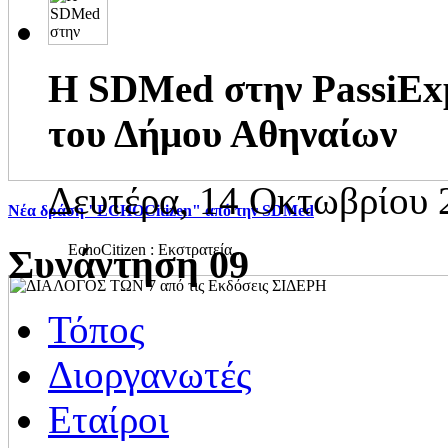
H SDMed στην PassiExp
του Δήμου Αθηναίων
Δευτέρα, 14 Οκτωβρίου 
Νέα δράση "ECHOCitizen" από την SDMed
EchoCitizen : Εκστρατεία...
Συνάντηση 09
Τόπος
Διοργανωτές
Εταίροι