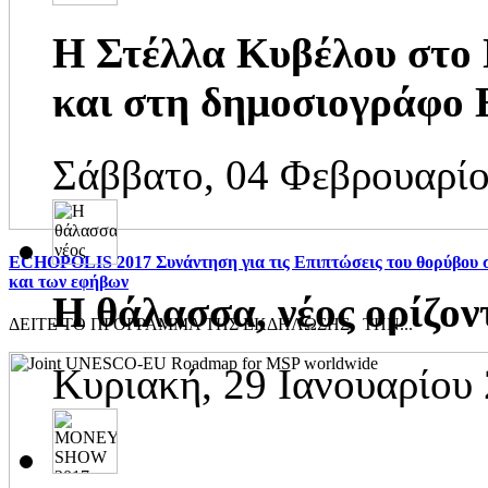
Η Στέλλα Κυβέλου στο
και στη δημοσιογράφο 
Σάββατο, 04 Φεβρουαρίο
ECHOPOLIS 2017 Συνάντηση για τις Επιπτώσεις του θορύβου σ
και των εφήβων
H θάλασσα, νέος ορίζον
ΔEITE ΤΟ ΠΡΟΓΡΑΜΜΑ ΤΗΣ ΕΚΔΗΛΩΣΗΣ ΤΗΝ...
Κυριακή, 29 Ιανουαρίου