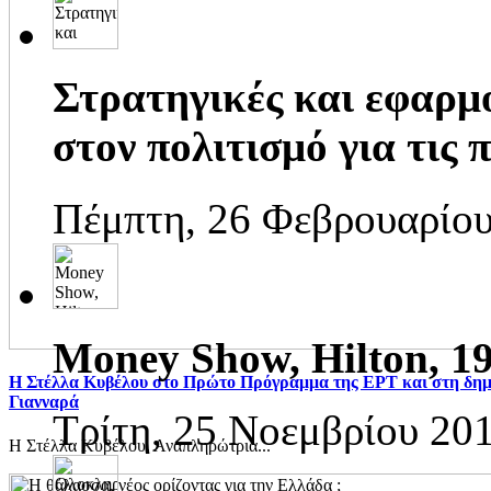
Στρατηγικές και εφαρμ
στον πολιτισμό για τις πό
Πέμπτη, 26 Φεβρουαρίου
Money Show, Hilton, 19
Η Στέλλα Κυβέλου στο Πρώτο Πρόγραμμα της ΕΡΤ και στη δη
Γιανναρά
Τρίτη, 25 Νοεμβρίου 20
Η Στέλλα Κυβέλου, Αναπληρώτρια...