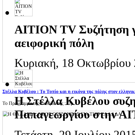
AITION TV Συζήτηση γι
αειφορική πόλη
Κυριακή, 18 Οκτωβρίου 
Στέλλα Κυβέλου : Το Τοπίο και η εικόνα της πόλης στον ελληνι
H Στέλλα Κυβέλου συζη
Το Πρόγραμμα της Εκδήλωσης : 1η...
Παπαγεωργίου στην Α
Τετάρτη, 29 Ιουλίου 201