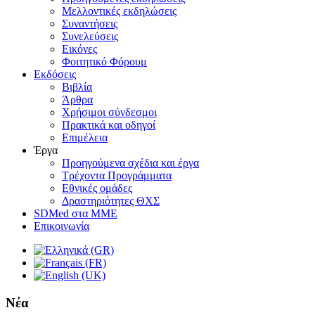
Μελλοντικές εκδηλώσεις
Συναντήσεις
Συνελεύσεις
Εικόνες
Φοιτητικό Φόρουμ
Εκδόσεις
Βιβλία
Άρθρα
Χρήσιμοι σύνδεσμοι
Πρακτικά και οδηγοί
Επιμέλεια
Έργα
Προηγούμενα σχέδια και έργα
Τρέχοντα Προγράμματα
Εθνικές ομάδες
Δραστηριότητες ΘΧΣ
SDMed στα ΜΜΕ
Επικοινωνία
Νέα