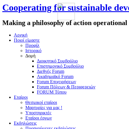
Cooperating for sustainable de
Making a philosophy of action operational
Αρχική
Πoιοί είμαστε
Προφίλ
Ιστορικό
Δομή
Διοικητικό Συμβούλιο
Επιστημονικό Συμβούλιο
Διεθνές Forum
Ακαδημαϊκό Forum
Forum Επιχειρήσεων
Forum Πόλεων & Περιφερειών
FORUM Τύπου
Εταίροι
Θεσμικοί εταίροι
Μαρτυρίες για μας !
Υποστηρικτές
Εταίροι έργων
Εκδηλώσεις
Προηγούμενες εκδηλώσεις